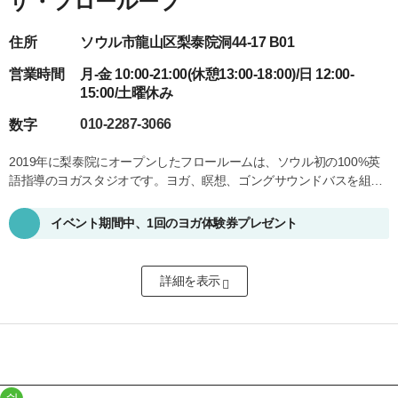
ザ・フローループ
住所
ソウル市龍山区梨泰院洞44-17 B01
営業時間
月-金 10:00-21:00(休憩13:00-18:00)/日 12:00-
15:00/土曜休み
010-2287-3066
数字
2019年に梨泰院にオープンしたフロールームは、ソウル初の100%英
語指導のヨガスタジオです。ヨガ、瞑想、ゴングサウンドバスを組み
合わせた国際的なヨガハブとなっています。地元住民と外国人が集ま
るコミュニティとして、ソウルの中心部で独特のウェルネス体験を提
イベント期間中、1回のヨガ体験券プレゼント
供しています。
詳細を表示​