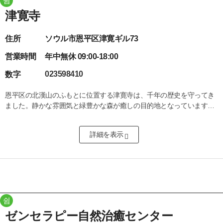
쉼
津寛寺
住所
ソウル市恩平区津寛ギル73
営業時間
年中無休 09:00-18:00
023598410
数字
恩平区の北漢山のふもとに位置する津寛寺は、千年の歴史を守ってき
ました。静かな雰囲気と緑豊かな森が癒しの目的地となっています。
大雄殿、含月堂、文化センターを備え、訪問者は仏教修行、寺院料
理、茶道、瞑想を体験し、韓国の伝統と調和した平和とウェルネスを
詳細を表示​
楽しむことができます。
쉼
ゼンセラピー自然治癒センター