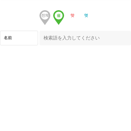
전체
쉼
맛
멋