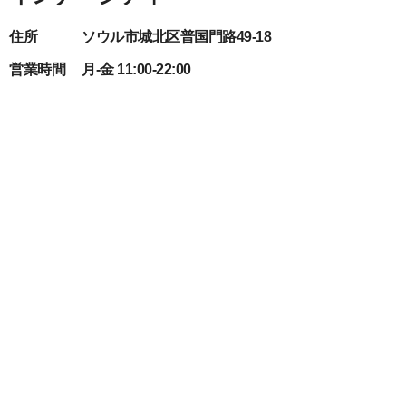
住所
ソウル市城北区普国門路49-18
営業時間
月-金 11:00-22:00
010-6894-0225
数字
インナーシティは、リトリート、1日プログラム、儀式コンサートを
提供するソウルベースのスピリチュアルウェルネスブランドです。北
漢山のふもとにある築100年の韓屋を復元した瞑想スタジオは、韓国
の美学とバリのヨガサンクチュアリの雰囲気を組み合わせています。
詳細を表示​
予約
ハイキングと瞑想の融合などのユニークなプログラムが、地元住民と
外国人訪問者に変革的なウェルネス体験を提供します。
쉼
奉恩寺
住所
ソウル市江南区奉恩寺路531