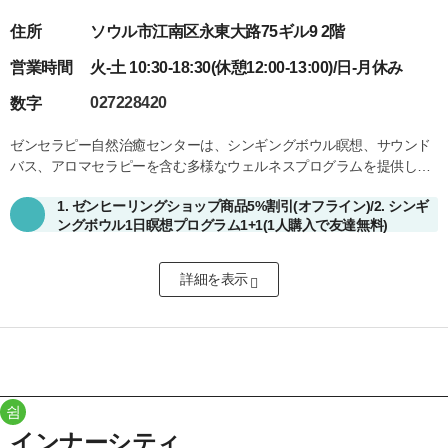
住所
ソウル市江南区永東大路75ギル9 2階
営業時間
火-土 10:30-18:30(休憩12:00-13:00)/日-月休み
027228420
数字
ゼンセラピー自然治癒センターは、シンギングボウル瞑想、サウンド
バス、アロマセラピーを含む多様なウェルネスプログラムを提供しま
す。1対1のヒーリングセッションからグループ瞑想、企業ワークショ
1. ゼンヒーリングショップ商品5%割引(オフライン)/2. シンギ
ップまで、マインドフルなライフスタイルの機会を創出します。専門
ングボウル1日瞑想プログラム1+1(1人購入で友達無料)
インストラクターの指導の下、参加者は日常生活でバランスを回復
し、ホリスティックな癒しを体験できます。
詳細を表示​
쉼
インナーシティ